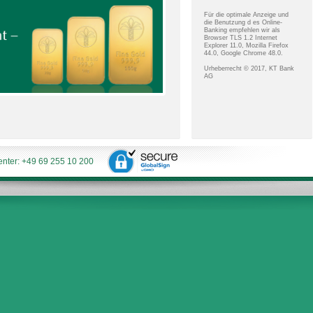
Für die optimale Anzeige und
die Benutzung d es Online-
Banking empfehlen wir als
Browser TLS 1.2 Internet
Explorer 11.0, Mozilla Firefox
44.0, Google Chrome 48.0.
Urheberrecht © 2017, KT Bank
AG
enter: +49 69 255 10 200