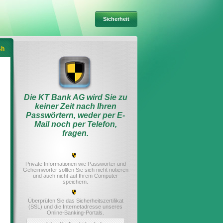
Sicherheit
sh
Die KT Bank AG wird Sie zu
keiner Zeit nach Ihren
Passwörtern, weder per E-
Mail noch per Telefon,
fragen.
Private Informationen wie Passwörter und
Geheimwörter sollten Sie sich nicht notieren
und auch nicht auf Ihrem Computer
speichern.
Überprüfen Sie das Sicherheitszertifikat
(SSL) und die Internetadresse unseres
Online-Banking-Portals.